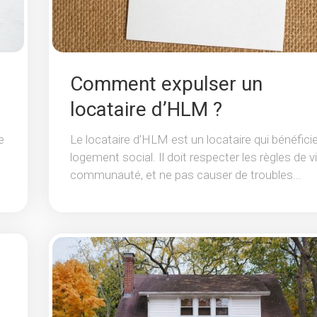
Comment expulser un
locataire d’HLM ?
e
Le locataire d’HLM est un locataire qui bénéfici
logement social. Il doit respecter les règles de v
communauté, et ne pas causer de troubles...