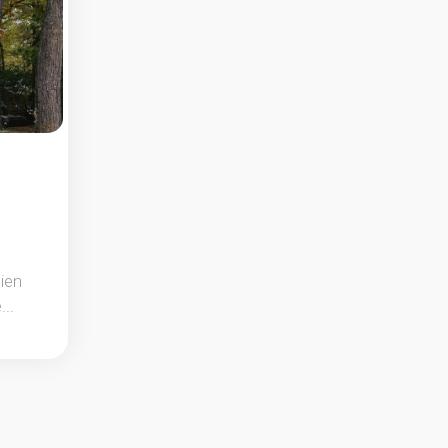
bien
...