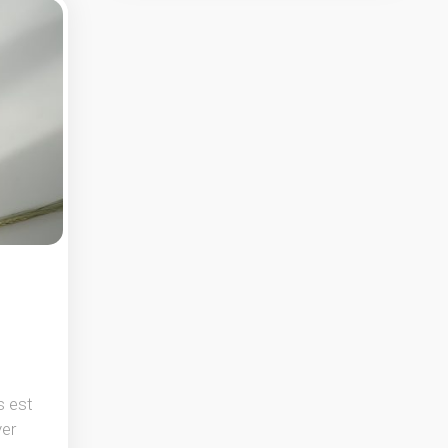
s est
yer