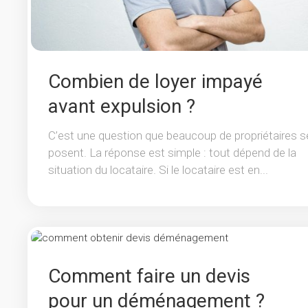
Combien de loyer impayé
avant expulsion ?
C’est une question que beaucoup de propriétaires s
posent. La réponse est simple : tout dépend de la
situation du locataire. Si le locataire est en...
Comment faire un devis
pour un déménagement ?