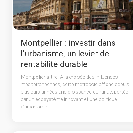
Montpellier : investir dans
l’urbanisme, un levier de
rentabilité durable
Montpellier attire. À la croisée des influences
méditerranéennes, cette métropole affiche depuis
plusieurs années une croissance continue, portée
par un écosystème innovant et une politique
d’urbanisme...