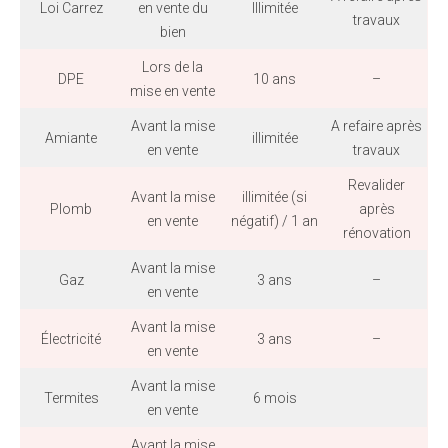
Loi Carrez
en vente du
Illimitée
travaux
bien
Lors de la
DPE
10 ans
–
mise en vente
Avant la mise
A refaire après
Amiante
illimitée
en vente
travaux
Revalider
Avant la mise
illimitée (si
Plomb
après
en vente
négatif) / 1 an
rénovation
Avant la mise
Gaz
3 ans
–
en vente
Avant la mise
Électricité
3 ans
–
en vente
Avant la mise
Termites
6 mois
en vente
Avant la mise